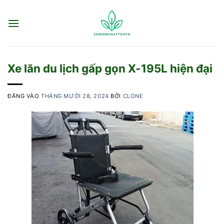
Bỏ
qua
nội
dung
Xe lăn du lịch gấp gọn X-195L hiện đại
ĐĂNG VÀO
THÁNG MƯỜI 28, 2024
BỞI
CLONE