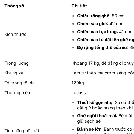
Thông số
Chi tiết
Chiều rộng ghế
: 50 cm
Chiều sâu ghế
: 42 cm
Chiều cao tựa lưng
: 41 cm
Kích thước
Chiều cao từ đất lên ghế ng
Độ rộng tổng thể của xe
: 6
Trọng lượng
Khoảng 17 kg, dễ dàng di chuy
Khung xe
Làm từ thép mạ crom sáng bóng
Tải trọng tối đa
120kg
Thương hiệu
Lucass
Thiết kế gọn nhẹ
: Xe có th
cất giữ hoặc mang theo khi đ
Ghế ngồi thoải mái
: Bề mặt 
giữ sạch sẽ.
Bánh xe lớn
: Bánh trước có
Tính năng nổi bật