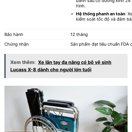
bánh sau có đường kính 24 in
hình.
Hệ thống phanh an toàn
: X
kiểm soát tốc độ và đảm bảo
Bảo hành
12 tháng
Chứng nhận
Sản phẩm đạt tiêu chuẩn FDA 
Xem thêm:
Xe lăn tay đa năng có bô vệ sinh
Lucass X-8 dành cho người lớn tuổi